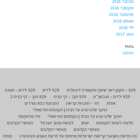
נובמבר 2018
אוקטובר 2018
ספטמבר 2018
אוגוסט 2018
יולי 2018
ינואר 2017
Meta
התחבר
929 – תקנון דיוור שיווקי ותקשורת דיגיטלית
929 ילדים
929 ילדים – חנוכה
929 ילדים – טו בשב"ט
929 תנך – דף הבית
929 תנך – דף הבית 2
אודות
דור – תוכניות קריאה
המן ועוד כמה צוררים
התנך שלנו מגיע עד הבית | הקמפוס הוירטואלי
התנך שלנו מגיע עד הבית | הקמפוס הוירטואלי
ויהי פודאקסט
חלופה לעמוד הקמפוס
יוטיוב
לצמוח מתוך הערפל
מאחורי הקלעים
מאחורי הקלעים
מאחורי הקלעים
מה פרשת השבוע? קריאות ישראליות ואישיות על פרשת השבוע וההפטרה
מפות