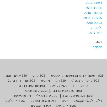
דצמבר 2018
נובמבר 2018
אוקטובר 2018
ספטמבר 2018
אוגוסט 2018
יולי 2018
ינואר 2017
Meta
התחבר
929 – תקנון דיוור שיווקי ותקשורת דיגיטלית
929 ילדים
929 ילדים – חנוכה
929 ילדים – טו בשב"ט
929 תנך – דף הבית
929 תנך – דף הבית 2
אודות
דור – תוכניות קריאה
המן ועוד כמה צוררים
התנך שלנו מגיע עד הבית | הקמפוס הוירטואלי
התנך שלנו מגיע עד הבית | הקמפוס הוירטואלי
ויהי פודאקסט
חלופה לעמוד הקמפוס
יוטיוב
לצמוח מתוך הערפל
מאחורי הקלעים
מאחורי הקלעים
מאחורי הקלעים