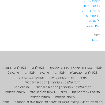
נובמבר 2018
אוקטובר 2018
ספטמבר 2018
אוגוסט 2018
יולי 2018
ינואר 2017
Meta
התחבר
929 – תקנון דיוור שיווקי ותקשורת דיגיטלית
929 ילדים
929 ילדים – חנוכה
929 ילדים – טו בשב"ט
929 תנך – דף הבית
929 תנך – דף הבית 2
אודות
דור – תוכניות קריאה
המן ועוד כמה צוררים
התנך שלנו מגיע עד הבית | הקמפוס הוירטואלי
התנך שלנו מגיע עד הבית | הקמפוס הוירטואלי
ויהי פודאקסט
חלופה לעמוד הקמפוס
יוטיוב
לצמוח מתוך הערפל
מאחורי הקלעים
מאחורי הקלעים
מאחורי הקלעים
מה פרשת השבוע? קריאות ישראליות ואישיות על פרשת השבוע וההפטרה
מפות