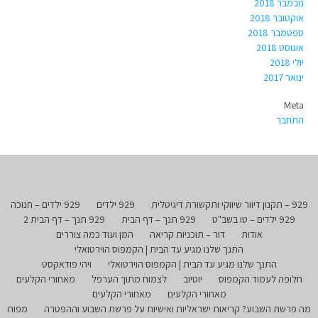
נובמבר 2018
אוקטובר 2018
ספטמבר 2018
אוגוסט 2018
יולי 2018
ינואר 2017
Meta
התחבר
929 – תקנון דיוור שיווקי ותקשורת דיגיטלית
929 ילדים
929 ילדים – חנוכה
929 ילדים – טו בשב"ט
929 תנך – דף הבית
929 תנך – דף הבית 2
אודות
דור – תוכניות קריאה
המן ועוד כמה צוררים
התנך שלנו מגיע עד הבית | הקמפוס הוירטואלי
התנך שלנו מגיע עד הבית | הקמפוס הוירטואלי
ויהי פודאקסט
חלופה לעמוד הקמפוס
יוטיוב
לצמוח מתוך הערפל
מאחורי הקלעים
מאחורי הקלעים
מאחורי הקלעים
מה פרשת השבוע? קריאות ישראליות ואישיות על פרשת השבוע וההפטרה
מפות