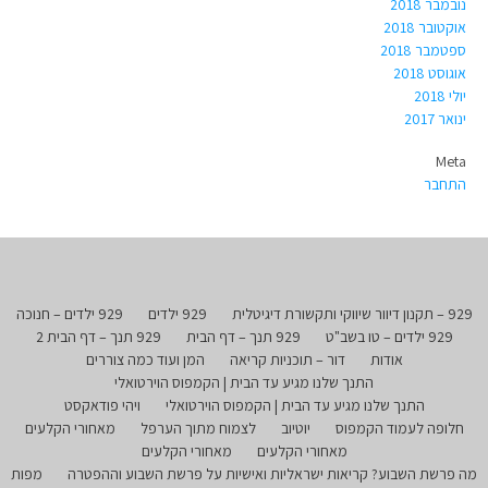
נובמבר 2018
אוקטובר 2018
ספטמבר 2018
אוגוסט 2018
יולי 2018
ינואר 2017
Meta
התחבר
929 – תקנון דיוור שיווקי ותקשורת דיגיטלית
929 ילדים
929 ילדים – חנוכה
929 ילדים – טו בשב"ט
929 תנך – דף הבית
929 תנך – דף הבית 2
אודות
דור – תוכניות קריאה
המן ועוד כמה צוררים
התנך שלנו מגיע עד הבית | הקמפוס הוירטואלי
התנך שלנו מגיע עד הבית | הקמפוס הוירטואלי
ויהי פודאקסט
חלופה לעמוד הקמפוס
יוטיוב
לצמוח מתוך הערפל
מאחורי הקלעים
מאחורי הקלעים
מאחורי הקלעים
מה פרשת השבוע? קריאות ישראליות ואישיות על פרשת השבוע וההפטרה
מפות