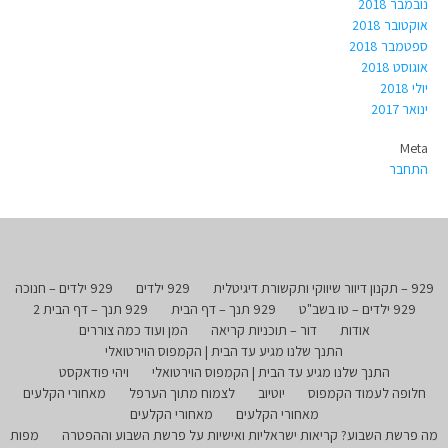
נובמבר 2018
אוקטובר 2018
ספטמבר 2018
אוגוסט 2018
יולי 2018
ינואר 2017
Meta
התחבר
929 – תקנון דיוור שיווקי ותקשורת דיגיטלית
929 ילדים
929 ילדים – חנוכה
929 ילדים – טו בשב"ט
929 תנך – דף הבית
929 תנך – דף הבית 2
אודות
דור – תוכניות קריאה
המן ועוד כמה צוררים
התנך שלנו מגיע עד הבית | הקמפוס הוירטואלי
התנך שלנו מגיע עד הבית | הקמפוס הוירטואלי
ויהי פודאקסט
חלופה לעמוד הקמפוס
יוטיוב
לצמוח מתוך הערפל
מאחורי הקלעים
מאחורי הקלעים
מאחורי הקלעים
מה פרשת השבוע? קריאות ישראליות ואישיות על פרשת השבוע וההפטרה
מפות