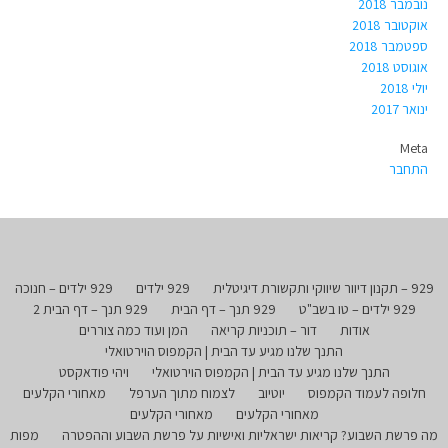
נובמבר 2018
אוקטובר 2018
ספטמבר 2018
אוגוסט 2018
יולי 2018
ינואר 2017
Meta
התחבר
929 – תקנון דיוור שיווקי ותקשורת דיגיטלית
929 ילדים
929 ילדים – חנוכה
929 ילדים – טו בשב"ט
929 תנך – דף הבית
929 תנך – דף הבית 2
אודות
דור – תוכניות קריאה
המן ועוד כמה צוררים
התנך שלנו מגיע עד הבית | הקמפוס הוירטואלי
התנך שלנו מגיע עד הבית | הקמפוס הוירטואלי
ויהי פודאקסט
חלופה לעמוד הקמפוס
יוטיוב
לצמוח מתוך הערפל
מאחורי הקלעים
מאחורי הקלעים
מאחורי הקלעים
מה פרשת השבוע? קריאות ישראליות ואישיות על פרשת השבוע וההפטרה
מפות