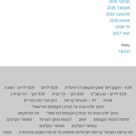
נובמבר 2018
אוקטובר 2018
ספטמבר 2018
אוגוסט 2018
יולי 2018
ינואר 2017
Meta
התחבר
929 – תקנון דיוור שיווקי ותקשורת דיגיטלית
929 ילדים
929 ילדים – חנוכה
929 ילדים – טו בשב"ט
929 תנך – דף הבית
929 תנך – דף הבית 2
אודות
דור – תוכניות קריאה
המן ועוד כמה צוררים
התנך שלנו מגיע עד הבית | הקמפוס הוירטואלי
התנך שלנו מגיע עד הבית | הקמפוס הוירטואלי
ויהי פודאקסט
חלופה לעמוד הקמפוס
יוטיוב
לצמוח מתוך הערפל
מאחורי הקלעים
מאחורי הקלעים
מאחורי הקלעים
מה פרשת השבוע? קריאות ישראליות ואישיות על פרשת השבוע וההפטרה
מפות