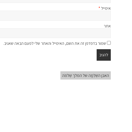
אימייל
*
אתר
שמור בדפדפן זה את השם, האימייל והאתר שלי לפעם הבאה שאגיב.
האבן השְׁלֵמָה של המלך שְׁלֹמֹה