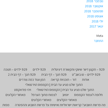
נובמבר 2018
אוקטובר 2018
ספטמבר 2018
אוגוסט 2018
יולי 2018
ינואר 2017
Meta
התחבר
929 – תקנון דיוור שיווקי ותקשורת דיגיטלית
929 ילדים
929 ילדים – חנוכה
929 ילדים – טו בשב"ט
929 תנך – דף הבית
929 תנך – דף הבית 2
אודות
דור – תוכניות קריאה
המן ועוד כמה צוררים
התנך שלנו מגיע עד הבית | הקמפוס הוירטואלי
התנך שלנו מגיע עד הבית | הקמפוס הוירטואלי
ויהי פודאקסט
חלופה לעמוד הקמפוס
יוטיוב
לצמוח מתוך הערפל
מאחורי הקלעים
מאחורי הקלעים
מאחורי הקלעים
מה פרשת השבוע? קריאות ישראליות ואישיות על פרשת השבוע וההפטרה
מפות