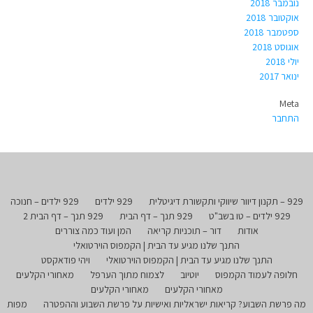
נובמבר 2018
אוקטובר 2018
ספטמבר 2018
אוגוסט 2018
יולי 2018
ינואר 2017
Meta
התחבר
929 – תקנון דיוור שיווקי ותקשורת דיגיטלית
929 ילדים
929 ילדים – חנוכה
929 ילדים – טו בשב"ט
929 תנך – דף הבית
929 תנך – דף הבית 2
אודות
דור – תוכניות קריאה
המן ועוד כמה צוררים
התנך שלנו מגיע עד הבית | הקמפוס הוירטואלי
התנך שלנו מגיע עד הבית | הקמפוס הוירטואלי
ויהי פודאקסט
חלופה לעמוד הקמפוס
יוטיוב
לצמוח מתוך הערפל
מאחורי הקלעים
מאחורי הקלעים
מאחורי הקלעים
מה פרשת השבוע? קריאות ישראליות ואישיות על פרשת השבוע וההפטרה
מפות