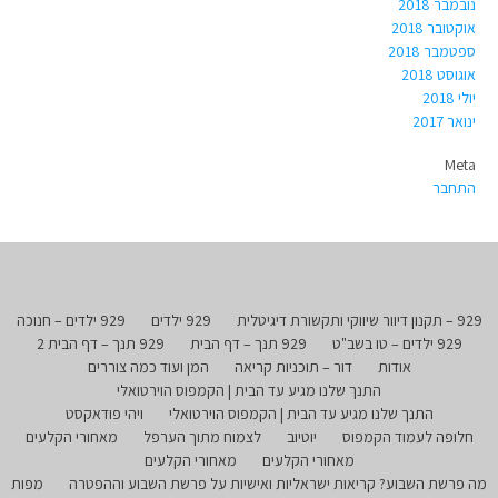
נובמבר 2018
אוקטובר 2018
ספטמבר 2018
אוגוסט 2018
יולי 2018
ינואר 2017
Meta
התחבר
929 – תקנון דיוור שיווקי ותקשורת דיגיטלית
929 ילדים
929 ילדים – חנוכה
929 ילדים – טו בשב"ט
929 תנך – דף הבית
929 תנך – דף הבית 2
אודות
דור – תוכניות קריאה
המן ועוד כמה צוררים
התנך שלנו מגיע עד הבית | הקמפוס הוירטואלי
התנך שלנו מגיע עד הבית | הקמפוס הוירטואלי
ויהי פודאקסט
חלופה לעמוד הקמפוס
יוטיוב
לצמוח מתוך הערפל
מאחורי הקלעים
מאחורי הקלעים
מאחורי הקלעים
מה פרשת השבוע? קריאות ישראליות ואישיות על פרשת השבוע וההפטרה
מפות