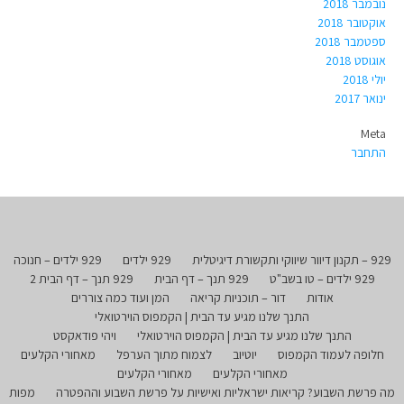
נובמבר 2018
אוקטובר 2018
ספטמבר 2018
אוגוסט 2018
יולי 2018
ינואר 2017
Meta
התחבר
929 – תקנון דיוור שיווקי ותקשורת דיגיטלית
929 ילדים
929 ילדים – חנוכה
929 ילדים – טו בשב"ט
929 תנך – דף הבית
929 תנך – דף הבית 2
אודות
דור – תוכניות קריאה
המן ועוד כמה צוררים
התנך שלנו מגיע עד הבית | הקמפוס הוירטואלי
התנך שלנו מגיע עד הבית | הקמפוס הוירטואלי
ויהי פודאקסט
חלופה לעמוד הקמפוס
יוטיוב
לצמוח מתוך הערפל
מאחורי הקלעים
מאחורי הקלעים
מאחורי הקלעים
מה פרשת השבוע? קריאות ישראליות ואישיות על פרשת השבוע וההפטרה
מפות