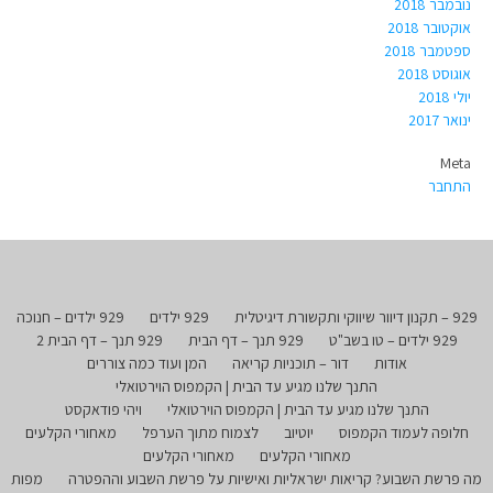
נובמבר 2018
אוקטובר 2018
ספטמבר 2018
אוגוסט 2018
יולי 2018
ינואר 2017
Meta
התחבר
929 – תקנון דיוור שיווקי ותקשורת דיגיטלית
929 ילדים
929 ילדים – חנוכה
929 ילדים – טו בשב"ט
929 תנך – דף הבית
929 תנך – דף הבית 2
אודות
דור – תוכניות קריאה
המן ועוד כמה צוררים
התנך שלנו מגיע עד הבית | הקמפוס הוירטואלי
התנך שלנו מגיע עד הבית | הקמפוס הוירטואלי
ויהי פודאקסט
חלופה לעמוד הקמפוס
יוטיוב
לצמוח מתוך הערפל
מאחורי הקלעים
מאחורי הקלעים
מאחורי הקלעים
מה פרשת השבוע? קריאות ישראליות ואישיות על פרשת השבוע וההפטרה
מפות