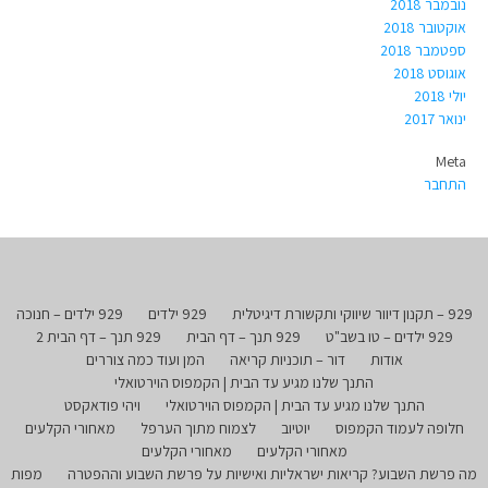
נובמבר 2018
אוקטובר 2018
ספטמבר 2018
אוגוסט 2018
יולי 2018
ינואר 2017
Meta
התחבר
929 – תקנון דיוור שיווקי ותקשורת דיגיטלית
929 ילדים
929 ילדים – חנוכה
929 ילדים – טו בשב"ט
929 תנך – דף הבית
929 תנך – דף הבית 2
אודות
דור – תוכניות קריאה
המן ועוד כמה צוררים
התנך שלנו מגיע עד הבית | הקמפוס הוירטואלי
התנך שלנו מגיע עד הבית | הקמפוס הוירטואלי
ויהי פודאקסט
חלופה לעמוד הקמפוס
יוטיוב
לצמוח מתוך הערפל
מאחורי הקלעים
מאחורי הקלעים
מאחורי הקלעים
מה פרשת השבוע? קריאות ישראליות ואישיות על פרשת השבוע וההפטרה
מפות