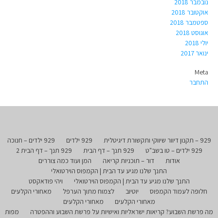
נובמבר 2018
אוקטובר 2018
ספטמבר 2018
אוגוסט 2018
יולי 2018
ינואר 2017
Meta
התחבר
929 – תקנון דיוור שיווקי ותקשורת דיגיטלית
929 ילדים
929 ילדים – חנוכה
929 ילדים – טו בשב"ט
929 תנך – דף הבית
929 תנך – דף הבית 2
אודות
דור – תוכניות קריאה
המן ועוד כמה צוררים
התנך שלנו מגיע עד הבית | הקמפוס הוירטואלי
התנך שלנו מגיע עד הבית | הקמפוס הוירטואלי
ויהי פודאקסט
חלופה לעמוד הקמפוס
יוטיוב
לצמוח מתוך הערפל
מאחורי הקלעים
מאחורי הקלעים
מאחורי הקלעים
מה פרשת השבוע? קריאות ישראליות ואישיות על פרשת השבוע וההפטרה
מפות