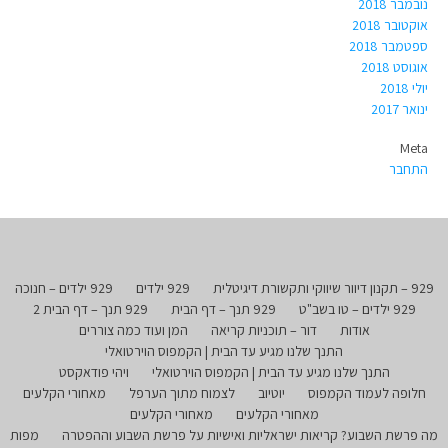
נובמבר 2018
אוקטובר 2018
ספטמבר 2018
אוגוסט 2018
יולי 2018
ינואר 2017
Meta
התחבר
929 – תקנון דיוור שיווקי ותקשורת דיגיטלית
929 ילדים
929 ילדים – חנוכה
929 ילדים – טו בשב"ט
929 תנך – דף הבית
929 תנך – דף הבית 2
אודות
דור – תוכניות קריאה
המן ועוד כמה צוררים
התנך שלנו מגיע עד הבית | הקמפוס הוירטואלי
התנך שלנו מגיע עד הבית | הקמפוס הוירטואלי
ויהי פודאקסט
חלופה לעמוד הקמפוס
יוטיוב
לצמוח מתוך הערפל
מאחורי הקלעים
מאחורי הקלעים
מאחורי הקלעים
מה פרשת השבוע? קריאות ישראליות ואישיות על פרשת השבוע וההפטרה
מפות