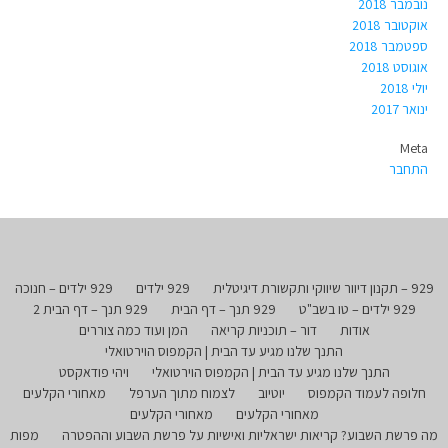
נובמבר 2018
אוקטובר 2018
ספטמבר 2018
אוגוסט 2018
יולי 2018
ינואר 2017
Meta
התחבר
929 – תקנון דיוור שיווקי ותקשורת דיגיטלית
929 ילדים
929 ילדים – חנוכה
929 ילדים – טו בשב"ט
929 תנך – דף הבית
929 תנך – דף הבית 2
אודות
דור – תוכניות קריאה
המן ועוד כמה צוררים
התנך שלנו מגיע עד הבית | הקמפוס הוירטואלי
התנך שלנו מגיע עד הבית | הקמפוס הוירטואלי
ויהי פודאקסט
חלופה לעמוד הקמפוס
יוטיוב
לצמוח מתוך הערפל
מאחורי הקלעים
מאחורי הקלעים
מאחורי הקלעים
מה פרשת השבוע? קריאות ישראליות ואישיות על פרשת השבוע וההפטרה
מפות