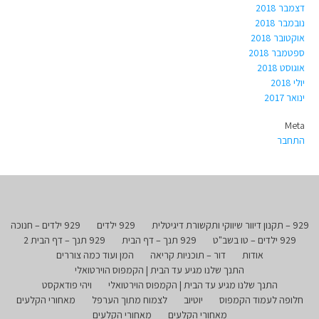
דצמבר 2018
נובמבר 2018
אוקטובר 2018
ספטמבר 2018
אוגוסט 2018
יולי 2018
ינואר 2017
Meta
התחבר
929 – תקנון דיוור שיווקי ותקשורת דיגיטלית
929 ילדים
929 ילדים – חנוכה
929 ילדים – טו בשב"ט
929 תנך – דף הבית
929 תנך – דף הבית 2
אודות
דור – תוכניות קריאה
המן ועוד כמה צוררים
התנך שלנו מגיע עד הבית | הקמפוס הוירטואלי
התנך שלנו מגיע עד הבית | הקמפוס הוירטואלי
ויהי פודאקסט
חלופה לעמוד הקמפוס
יוטיוב
לצמוח מתוך הערפל
מאחורי הקלעים
מאחורי הקלעים
מאחורי הקלעים