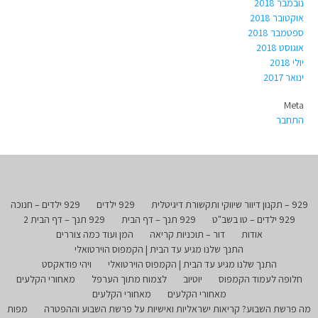
נובמבר 2018
אוקטובר 2018
ספטמבר 2018
אוגוסט 2018
יולי 2018
ינואר 2017
Meta
התחבר
929 – תקנון דיוור שיווקי ותקשורת דיגיטלית
929 ילדים
929 ילדים – חנוכה
929 ילדים – טו בשב"ט
929 תנך – דף הבית
929 תנך – דף הבית 2
אודות
דור – תוכניות קריאה
המן ועוד כמה צוררים
התנך שלנו מגיע עד הבית | הקמפוס הוירטואלי
התנך שלנו מגיע עד הבית | הקמפוס הוירטואלי
ויהי פודאקסט
חלופה לעמוד הקמפוס
יוטיוב
לצמוח מתוך הערפל
מאחורי הקלעים
מאחורי הקלעים
מאחורי הקלעים
מה פרשת השבוע? קריאות ישראליות ואישיות על פרשת השבוע וההפטרה
מפות