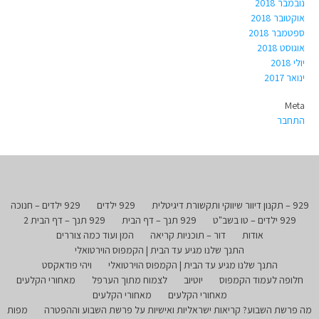
נובמבר 2018
אוקטובר 2018
ספטמבר 2018
אוגוסט 2018
יולי 2018
ינואר 2017
Meta
התחבר
929 – תקנון דיוור שיווקי ותקשורת דיגיטלית
929 ילדים
929 ילדים – חנוכה
929 ילדים – טו בשב"ט
929 תנך – דף הבית
929 תנך – דף הבית 2
אודות
דור – תוכניות קריאה
המן ועוד כמה צוררים
התנך שלנו מגיע עד הבית | הקמפוס הוירטואלי
התנך שלנו מגיע עד הבית | הקמפוס הוירטואלי
ויהי פודאקסט
חלופה לעמוד הקמפוס
יוטיוב
לצמוח מתוך הערפל
מאחורי הקלעים
מאחורי הקלעים
מאחורי הקלעים
מה פרשת השבוע? קריאות ישראליות ואישיות על פרשת השבוע וההפטרה
מפות