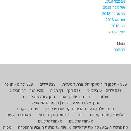
נובמבר 2018
אוקטובר 2018
ספטמבר 2018
אוגוסט 2018
יולי 2018
ינואר 2017
Meta
התחבר
929 – תקנון דיוור שיווקי ותקשורת דיגיטלית
929 ילדים
929 ילדים – חנוכה
929 ילדים – טו בשב"ט
929 תנך – דף הבית
929 תנך – דף הבית 2
אודות
דור – תוכניות קריאה
המן ועוד כמה צוררים
התנך שלנו מגיע עד הבית | הקמפוס הוירטואלי
התנך שלנו מגיע עד הבית | הקמפוס הוירטואלי
ויהי פודאקסט
חלופה לעמוד הקמפוס
יוטיוב
לצמוח מתוך הערפל
מאחורי הקלעים
מאחורי הקלעים
מאחורי הקלעים
מה פרשת השבוע? קריאות ישראליות ואישיות על פרשת השבוע וההפטרה
מפות