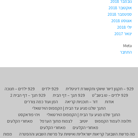
נובמבר 2018
אוקטובר 2018
ספטמבר 2018
אוגוסט 2018
יולי 2018
ינואר 2017
Meta
התחבר
929 – תקנון דיוור שיווקי ותקשורת דיגיטלית
929 ילדים
929 ילדים – חנוכה
929 ילדים – טו בשב"ט
929 תנך – דף הבית
929 תנך – דף הבית 2
אודות
דור – תוכניות קריאה
המן ועוד כמה צוררים
התנך שלנו מגיע עד הבית | הקמפוס הוירטואלי
התנך שלנו מגיע עד הבית | הקמפוס הוירטואלי
ויהי פודאקסט
חלופה לעמוד הקמפוס
יוטיוב
לצמוח מתוך הערפל
מאחורי הקלעים
מאחורי הקלעים
מאחורי הקלעים
מה פרשת השבוע? קריאות ישראליות ואישיות על פרשת השבוע וההפטרה
מפות