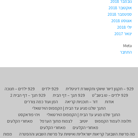
נובמבר 2018
אוקטובר 2018
ספטמבר 2018
אוגוסט 2018
יולי 2018
ינואר 2017
Meta
התחבר
929 – תקנון דיוור שיווקי ותקשורת דיגיטלית
929 ילדים
929 ילדים – חנוכה
929 ילדים – טו בשב"ט
929 תנך – דף הבית
929 תנך – דף הבית 2
אודות
דור – תוכניות קריאה
המן ועוד כמה צוררים
התנך שלנו מגיע עד הבית | הקמפוס הוירטואלי
התנך שלנו מגיע עד הבית | הקמפוס הוירטואלי
ויהי פודאקסט
חלופה לעמוד הקמפוס
יוטיוב
לצמוח מתוך הערפל
מאחורי הקלעים
מאחורי הקלעים
מאחורי הקלעים
מה פרשת השבוע? קריאות ישראליות ואישיות על פרשת השבוע וההפטרה
מפות