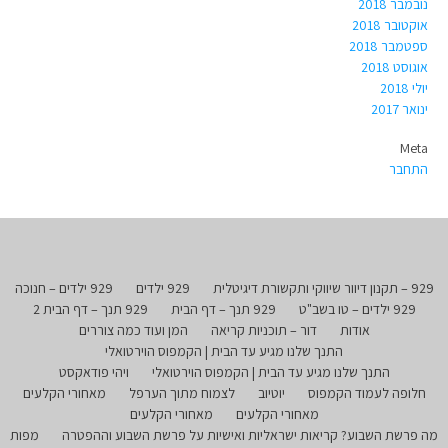
נובמבר 2018
אוקטובר 2018
ספטמבר 2018
אוגוסט 2018
יולי 2018
ינואר 2017
Meta
התחבר
929 – תקנון דיוור שיווקי ותקשורת דיגיטלית
929 ילדים
929 ילדים – חנוכה
929 ילדים – טו בשב"ט
929 תנך – דף הבית
929 תנך – דף הבית 2
אודות
דור – תוכניות קריאה
המן ועוד כמה צוררים
התנך שלנו מגיע עד הבית | הקמפוס הוירטואלי
התנך שלנו מגיע עד הבית | הקמפוס הוירטואלי
ויהי פודאקסט
חלופה לעמוד הקמפוס
יוטיוב
לצמוח מתוך הערפל
מאחורי הקלעים
מאחורי הקלעים
מאחורי הקלעים
מה פרשת השבוע? קריאות ישראליות ואישיות על פרשת השבוע וההפטרה
מפות