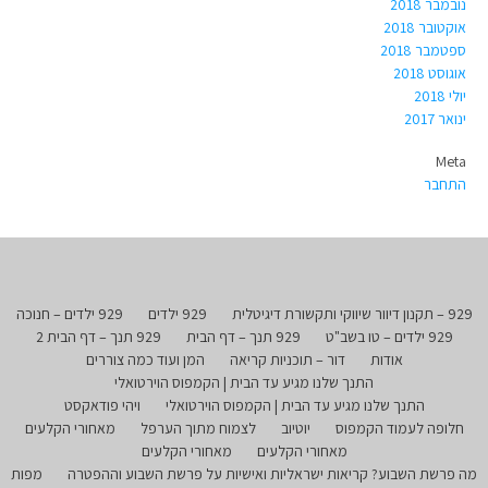
נובמבר 2018
אוקטובר 2018
ספטמבר 2018
אוגוסט 2018
יולי 2018
ינואר 2017
Meta
התחבר
929 – תקנון דיוור שיווקי ותקשורת דיגיטלית
929 ילדים
929 ילדים – חנוכה
929 ילדים – טו בשב"ט
929 תנך – דף הבית
929 תנך – דף הבית 2
אודות
דור – תוכניות קריאה
המן ועוד כמה צוררים
התנך שלנו מגיע עד הבית | הקמפוס הוירטואלי
התנך שלנו מגיע עד הבית | הקמפוס הוירטואלי
ויהי פודאקסט
חלופה לעמוד הקמפוס
יוטיוב
לצמוח מתוך הערפל
מאחורי הקלעים
מאחורי הקלעים
מאחורי הקלעים
מה פרשת השבוע? קריאות ישראליות ואישיות על פרשת השבוע וההפטרה
מפות