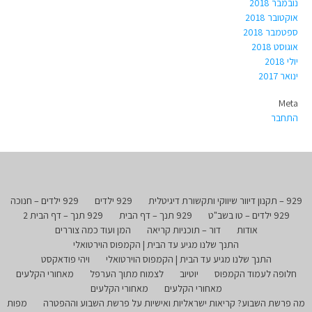
נובמבר 2018
אוקטובר 2018
ספטמבר 2018
אוגוסט 2018
יולי 2018
ינואר 2017
Meta
התחבר
929 – תקנון דיוור שיווקי ותקשורת דיגיטלית
929 ילדים
929 ילדים – חנוכה
929 ילדים – טו בשב"ט
929 תנך – דף הבית
929 תנך – דף הבית 2
אודות
דור – תוכניות קריאה
המן ועוד כמה צוררים
התנך שלנו מגיע עד הבית | הקמפוס הוירטואלי
התנך שלנו מגיע עד הבית | הקמפוס הוירטואלי
ויהי פודאקסט
חלופה לעמוד הקמפוס
יוטיוב
לצמוח מתוך הערפל
מאחורי הקלעים
מאחורי הקלעים
מאחורי הקלעים
מה פרשת השבוע? קריאות ישראליות ואישיות על פרשת השבוע וההפטרה
מפות