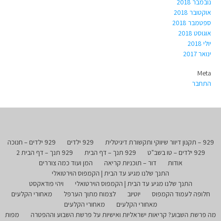
נובמבר 2018
אוקטובר 2018
ספטמבר 2018
אוגוסט 2018
יולי 2018
ינואר 2017
Meta
התחבר
929 – תקנון דיוור שיווקי ותקשורת דיגיטלית
929 ילדים
929 ילדים – חנוכה
929 ילדים – טו בשב"ט
929 תנך – דף הבית
929 תנך – דף הבית 2
אודות
דור – תוכניות קריאה
המן ועוד כמה צוררים
התנך שלנו מגיע עד הבית | הקמפוס הוירטואלי
התנך שלנו מגיע עד הבית | הקמפוס הוירטואלי
ויהי פודאקסט
חלופה לעמוד הקמפוס
יוטיוב
לצמוח מתוך הערפל
מאחורי הקלעים
מאחורי הקלעים
מאחורי הקלעים
מה פרשת השבוע? קריאות ישראליות ואישיות על פרשת השבוע וההפטרה
מפות