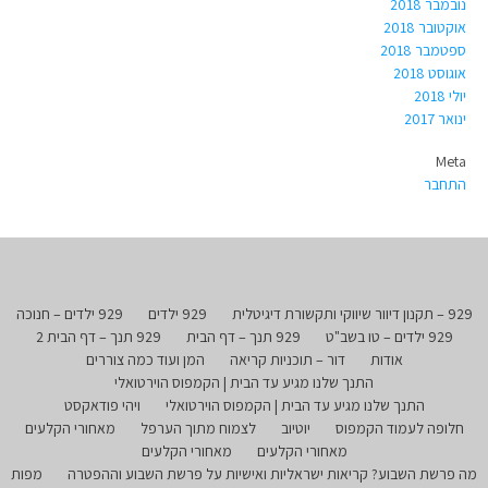
נובמבר 2018
אוקטובר 2018
ספטמבר 2018
אוגוסט 2018
יולי 2018
ינואר 2017
Meta
התחבר
929 – תקנון דיוור שיווקי ותקשורת דיגיטלית
929 ילדים
929 ילדים – חנוכה
929 ילדים – טו בשב"ט
929 תנך – דף הבית
929 תנך – דף הבית 2
אודות
דור – תוכניות קריאה
המן ועוד כמה צוררים
התנך שלנו מגיע עד הבית | הקמפוס הוירטואלי
התנך שלנו מגיע עד הבית | הקמפוס הוירטואלי
ויהי פודאקסט
חלופה לעמוד הקמפוס
יוטיוב
לצמוח מתוך הערפל
מאחורי הקלעים
מאחורי הקלעים
מאחורי הקלעים
מה פרשת השבוע? קריאות ישראליות ואישיות על פרשת השבוע וההפטרה
מפות