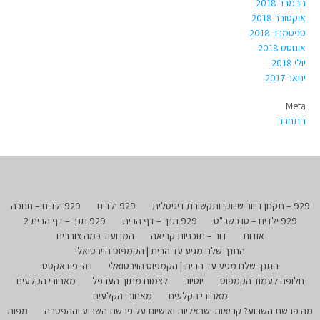
נובמבר 2018
אוקטובר 2018
ספטמבר 2018
אוגוסט 2018
יולי 2018
ינואר 2017
Meta
התחבר
929 – תקנון דיוור שיווקי ותקשורת דיגיטלית
929 ילדים
929 ילדים – חנוכה
929 ילדים – טו בשב"ט
929 תנך – דף הבית
929 תנך – דף הבית 2
אודות
דור – תוכניות קריאה
המן ועוד כמה צוררים
התנך שלנו מגיע עד הבית | הקמפוס הוירטואלי
התנך שלנו מגיע עד הבית | הקמפוס הוירטואלי
ויהי פודאקסט
חלופה לעמוד הקמפוס
יוטיוב
לצמוח מתוך הערפל
מאחורי הקלעים
מאחורי הקלעים
מאחורי הקלעים
מה פרשת השבוע? קריאות ישראליות ואישיות על פרשת השבוע וההפטרה
מפות