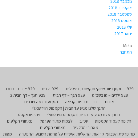
נובמבר 2018
אוקטובר 2018
ספטמבר 2018
אוגוסט 2018
יולי 2018
ינואר 2017
Meta
התחבר
929 – תקנון דיוור שיווקי ותקשורת דיגיטלית
929 ילדים
929 ילדים – חנוכה
929 ילדים – טו בשב"ט
929 תנך – דף הבית
929 תנך – דף הבית 2
אודות
דור – תוכניות קריאה
המן ועוד כמה צוררים
התנך שלנו מגיע עד הבית | הקמפוס הוירטואלי
התנך שלנו מגיע עד הבית | הקמפוס הוירטואלי
ויהי פודאקסט
חלופה לעמוד הקמפוס
יוטיוב
לצמוח מתוך הערפל
מאחורי הקלעים
מאחורי הקלעים
מאחורי הקלעים
מה פרשת השבוע? קריאות ישראליות ואישיות על פרשת השבוע וההפטרה
מפות