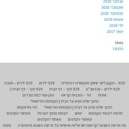
נובמבר 2018
אוקטובר 2018
ספטמבר 2018
אוגוסט 2018
יולי 2018
ינואר 2017
Meta
התחבר
929 – תקנון דיוור שיווקי ותקשורת דיגיטלית
929 ילדים
929 ילדים – חנוכה
929 ילדים – טו בשב"ט
929 תנך – דף הבית
929 תנך – דף הבית 2
אודות
דור – תוכניות קריאה
המן ועוד כמה צוררים
התנך שלנו מגיע עד הבית | הקמפוס הוירטואלי
התנך שלנו מגיע עד הבית | הקמפוס הוירטואלי
ויהי פודאקסט
חלופה לעמוד הקמפוס
יוטיוב
לצמוח מתוך הערפל
מאחורי הקלעים
מאחורי הקלעים
מאחורי הקלעים
מה פרשת השבוע? קריאות ישראליות ואישיות על פרשת השבוע וההפטרה
מפות