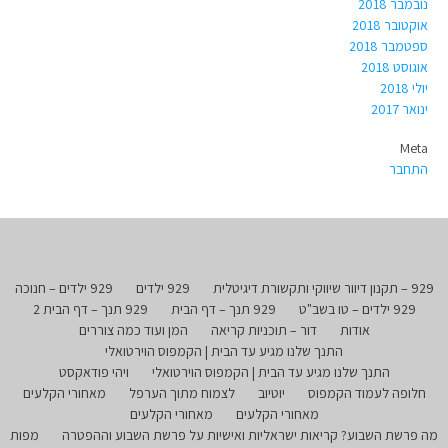
נובמבר 2018
אוקטובר 2018
ספטמבר 2018
אוגוסט 2018
יולי 2018
ינואר 2017
Meta
התחבר
929 – תקנון דיוור שיווקי ותקשורת דיגיטלית
929 ילדים
929 ילדים – חנוכה
929 ילדים – טו בשב"ט
929 תנך – דף הבית
929 תנך – דף הבית 2
אודות
דור – תוכניות קריאה
המן ועוד כמה צוררים
התנך שלנו מגיע עד הבית | הקמפוס הוירטואלי
התנך שלנו מגיע עד הבית | הקמפוס הוירטואלי
ויהי פודאקסט
חלופה לעמוד הקמפוס
יוטיוב
לצמוח מתוך הערפל
מאחורי הקלעים
מאחורי הקלעים
מאחורי הקלעים
מה פרשת השבוע? קריאות ישראליות ואישיות על פרשת השבוע וההפטרה
מפות