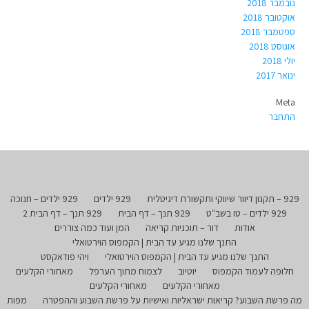
נובמבר 2018
אוקטובר 2018
ספטמבר 2018
אוגוסט 2018
יולי 2018
ינואר 2017
Meta
התחבר
929 – תקנון דיוור שיווקי ותקשורת דיגיטלית
929 ילדים
929 ילדים – חנוכה
929 ילדים – טו בשב"ט
929 תנך – דף הבית
929 תנך – דף הבית 2
אודות
דור – תוכניות קריאה
המן ועוד כמה צוררים
התנך שלנו מגיע עד הבית | הקמפוס הוירטואלי
התנך שלנו מגיע עד הבית | הקמפוס הוירטואלי
ויהי פודאקסט
חלופה לעמוד הקמפוס
יוטיוב
לצמוח מתוך הערפל
מאחורי הקלעים
מאחורי הקלעים
מאחורי הקלעים
מה פרשת השבוע? קריאות ישראליות ואישיות על פרשת השבוע וההפטרה
מפות