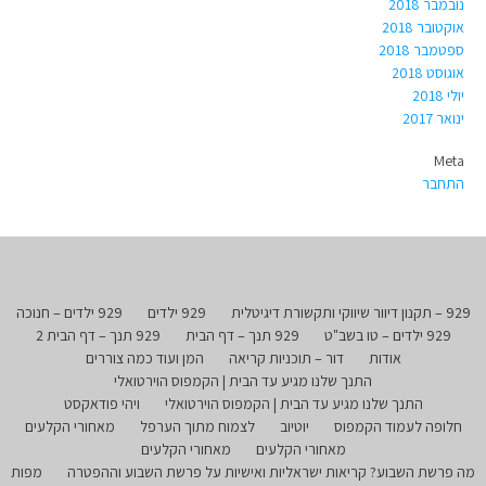
נובמבר 2018
אוקטובר 2018
ספטמבר 2018
אוגוסט 2018
יולי 2018
ינואר 2017
Meta
התחבר
929 – תקנון דיוור שיווקי ותקשורת דיגיטלית
929 ילדים
929 ילדים – חנוכה
929 ילדים – טו בשב"ט
929 תנך – דף הבית
929 תנך – דף הבית 2
אודות
דור – תוכניות קריאה
המן ועוד כמה צוררים
התנך שלנו מגיע עד הבית | הקמפוס הוירטואלי
התנך שלנו מגיע עד הבית | הקמפוס הוירטואלי
ויהי פודאקסט
חלופה לעמוד הקמפוס
יוטיוב
לצמוח מתוך הערפל
מאחורי הקלעים
מאחורי הקלעים
מאחורי הקלעים
מה פרשת השבוע? קריאות ישראליות ואישיות על פרשת השבוע וההפטרה
מפות