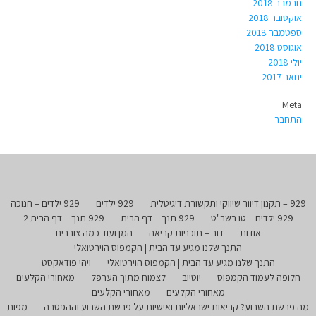
נובמבר 2018
אוקטובר 2018
ספטמבר 2018
אוגוסט 2018
יולי 2018
ינואר 2017
Meta
התחבר
929 – תקנון דיוור שיווקי ותקשורת דיגיטלית
929 ילדים
929 ילדים – חנוכה
929 ילדים – טו בשב"ט
929 תנך – דף הבית
929 תנך – דף הבית 2
אודות
דור – תוכניות קריאה
המן ועוד כמה צוררים
התנך שלנו מגיע עד הבית | הקמפוס הוירטואלי
התנך שלנו מגיע עד הבית | הקמפוס הוירטואלי
ויהי פודאקסט
חלופה לעמוד הקמפוס
יוטיוב
לצמוח מתוך הערפל
מאחורי הקלעים
מאחורי הקלעים
מאחורי הקלעים
מה פרשת השבוע? קריאות ישראליות ואישיות על פרשת השבוע וההפטרה
מפות