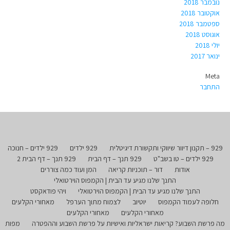
נובמבר 2018
אוקטובר 2018
ספטמבר 2018
אוגוסט 2018
יולי 2018
ינואר 2017
Meta
התחבר
929 – תקנון דיוור שיווקי ותקשורת דיגיטלית
929 ילדים
929 ילדים – חנוכה
929 ילדים – טו בשב"ט
929 תנך – דף הבית
929 תנך – דף הבית 2
אודות
דור – תוכניות קריאה
המן ועוד כמה צוררים
התנך שלנו מגיע עד הבית | הקמפוס הוירטואלי
התנך שלנו מגיע עד הבית | הקמפוס הוירטואלי
ויהי פודאקסט
חלופה לעמוד הקמפוס
יוטיוב
לצמוח מתוך הערפל
מאחורי הקלעים
מאחורי הקלעים
מאחורי הקלעים
מה פרשת השבוע? קריאות ישראליות ואישיות על פרשת השבוע וההפטרה
מפות