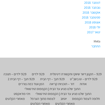
דצמבר 2018
נובמבר 2018
אוקטובר 2018
ספטמבר 2018
אוגוסט 2018
יולי 2018
ינואר 2017
Meta
התחבר
929 – תקנון דיוור שיווקי ותקשורת דיגיטלית
929 ילדים
929 ילדים – חנוכה
929 ילדים – טו בשב"ט
929 תנך – דף הבית
929 תנך – דף הבית 2
אודות
דור – תוכניות קריאה
המן ועוד כמה צוררים
התנך שלנו מגיע עד הבית | הקמפוס הוירטואלי
התנך שלנו מגיע עד הבית | הקמפוס הוירטואלי
ויהי פודאקסט
חלופה לעמוד הקמפוס
יוטיוב
לצמוח מתוך הערפל
מאחורי הקלעים
מאחורי הקלעים
מאחורי הקלעים