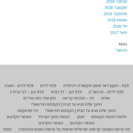
נובמבר 2018
אוקטובר 2018
ספטמבר 2018
אוגוסט 2018
יולי 2018
ינואר 2017
Meta
התחבר
929 – תקנון דיוור שיווקי ותקשורת דיגיטלית
929 ילדים
929 ילדים – חנוכה
929 ילדים – טו בשב"ט
929 תנך – דף הבית
929 תנך – דף הבית 2
אודות
דור – תוכניות קריאה
המן ועוד כמה צוררים
התנך שלנו מגיע עד הבית | הקמפוס הוירטואלי
התנך שלנו מגיע עד הבית | הקמפוס הוירטואלי
ויהי פודאקסט
חלופה לעמוד הקמפוס
יוטיוב
לצמוח מתוך הערפל
מאחורי הקלעים
מאחורי הקלעים
מאחורי הקלעים
מה פרשת השבוע? קריאות ישראליות ואישיות על פרשת השבוע וההפטרה
מפות