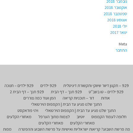
נובמבר 2018
אוקטובר 2018
ספטמבר 2018
אוגוסט 2018
יולי 2018
ינואר 2017
Meta
התחבר
929 – תקנון דיוור שיווקי ותקשורת דיגיטלית
929 ילדים
929 ילדים – חנוכה
929 ילדים – טו בשב"ט
929 תנך – דף הבית
929 תנך – דף הבית 2
אודות
דור – תוכניות קריאה
המן ועוד כמה צוררים
התנך שלנו מגיע עד הבית | הקמפוס הוירטואלי
התנך שלנו מגיע עד הבית | הקמפוס הוירטואלי
ויהי פודאקסט
חלופה לעמוד הקמפוס
יוטיוב
לצמוח מתוך הערפל
מאחורי הקלעים
מאחורי הקלעים
מאחורי הקלעים
מה פרשת השבוע? קריאות ישראליות ואישיות על פרשת השבוע וההפטרה
מפות