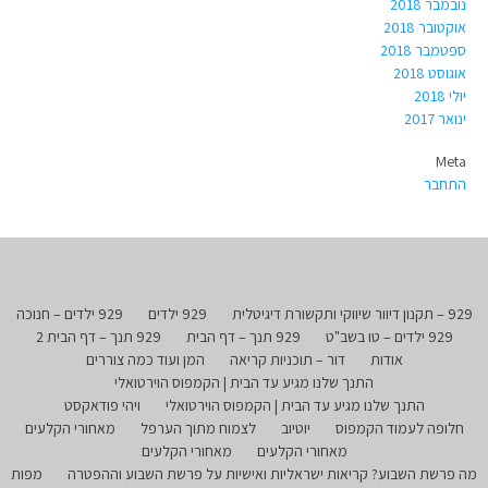
נובמבר 2018
אוקטובר 2018
ספטמבר 2018
אוגוסט 2018
יולי 2018
ינואר 2017
Meta
התחבר
929 – תקנון דיוור שיווקי ותקשורת דיגיטלית
929 ילדים
929 ילדים – חנוכה
929 ילדים – טו בשב"ט
929 תנך – דף הבית
929 תנך – דף הבית 2
אודות
דור – תוכניות קריאה
המן ועוד כמה צוררים
התנך שלנו מגיע עד הבית | הקמפוס הוירטואלי
התנך שלנו מגיע עד הבית | הקמפוס הוירטואלי
ויהי פודאקסט
חלופה לעמוד הקמפוס
יוטיוב
לצמוח מתוך הערפל
מאחורי הקלעים
מאחורי הקלעים
מאחורי הקלעים
מה פרשת השבוע? קריאות ישראליות ואישיות על פרשת השבוע וההפטרה
מפות