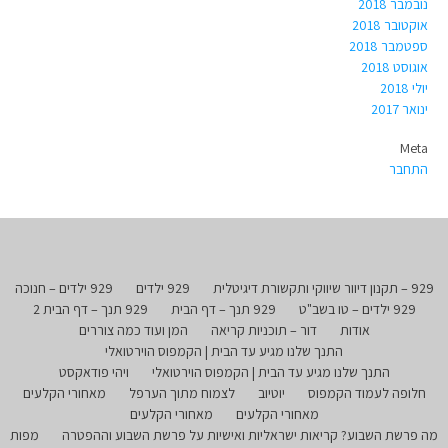
נובמבר 2018
אוקטובר 2018
ספטמבר 2018
אוגוסט 2018
יולי 2018
ינואר 2017
Meta
התחבר
929 – תקנון דיוור שיווקי ותקשורת דיגיטלית
929 ילדים
929 ילדים – חנוכה
929 ילדים – טו בשב"ט
929 תנך – דף הבית
929 תנך – דף הבית 2
אודות
דור – תוכניות קריאה
המן ועוד כמה צוררים
התנך שלנו מגיע עד הבית | הקמפוס הוירטואלי
התנך שלנו מגיע עד הבית | הקמפוס הוירטואלי
ויהי פודאקסט
חלופה לעמוד הקמפוס
יוטיוב
לצמוח מתוך הערפל
מאחורי הקלעים
מאחורי הקלעים
מאחורי הקלעים
מה פרשת השבוע? קריאות ישראליות ואישיות על פרשת השבוע וההפטרה
מפות