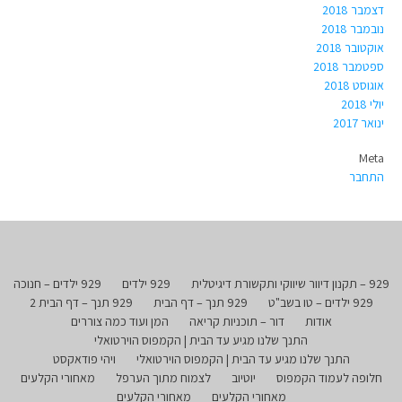
דצמבר 2018
נובמבר 2018
אוקטובר 2018
ספטמבר 2018
אוגוסט 2018
יולי 2018
ינואר 2017
Meta
התחבר
929 – תקנון דיוור שיווקי ותקשורת דיגיטלית
929 ילדים
929 ילדים – חנוכה
929 ילדים – טו בשב"ט
929 תנך – דף הבית
929 תנך – דף הבית 2
אודות
דור – תוכניות קריאה
המן ועוד כמה צוררים
התנך שלנו מגיע עד הבית | הקמפוס הוירטואלי
התנך שלנו מגיע עד הבית | הקמפוס הוירטואלי
ויהי פודאקסט
חלופה לעמוד הקמפוס
יוטיוב
לצמוח מתוך הערפל
מאחורי הקלעים
מאחורי הקלעים
מאחורי הקלעים