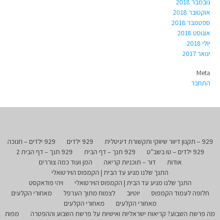
נובמבר 2018
אוקטובר 2018
ספטמבר 2018
אוגוסט 2018
יולי 2018
ינואר 2017
Meta
התחבר
929 – תקנון דיוור שיווקי ותקשורת דיגיטלית
929 ילדים
929 ילדים – חנוכה
929 ילדים – טו בשב"ט
929 תנך – דף הבית
929 תנך – דף הבית 2
אודות
דור – תוכניות קריאה
המן ועוד כמה צוררים
התנך שלנו מגיע עד הבית | הקמפוס הוירטואלי
התנך שלנו מגיע עד הבית | הקמפוס הוירטואלי
ויהי פודאקסט
חלופה לעמוד הקמפוס
יוטיוב
לצמוח מתוך הערפל
מאחורי הקלעים
מאחורי הקלעים
מאחורי הקלעים
מה פרשת השבוע? קריאות ישראליות ואישיות על פרשת השבוע וההפטרה
מפות