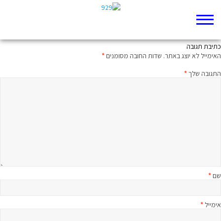
אֲשֶׁר לֹא צִוָּה אֹתָם
כתיבת תגובה
האימייל לא יוצג באתר.
שדות החובה מסומנים
*
התגובה שלך
*
שם
*
אימייל
*