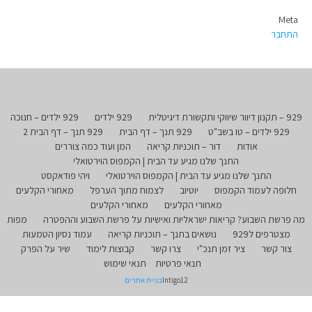
Meta
התחבר
929 – תקנון דיוור שיווקי ותקשורת דיגיטלית
929 ילדים
929 ילדים – חנוכה
929 ילדים – טו בשב"ט
929 תנך – דף הבית
929 תנך – דף הבית 2
אודות
דור – תוכניות קריאה
המן ועוד כמה צוררים
התנך שלנו מגיע עד הבית | הקמפוס הוירטואלי
התנך שלנו מגיע עד הבית | הקמפוס הוירטואלי
ויהי פודאקסט
חלופה לעמוד הקמפוס
יוטיוב
לצמוח מתוך הערפל
מאחורי הקלעים
מאחורי הקלעים
מאחורי הקלעים
מה פרשת השבוע? קריאות ישראליות ואישיות על פרשת השבוע וההפטרה
מפות
מצטרפים ל929
נושאים בתנך – תוכניות קריאה
עמוד נסיון הטמעות
צור קשר
ציר זמן תנכ"י
צרו קשר
קבוצות לימוד
שיר על הפרק
תנאי פרטיות
תנאי שימוש
Intigo12
בניית אתרים