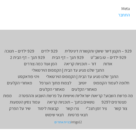
Meta
התחבר
929 – תקנון דיוור שיווקי ותקשורת דיגיטלית
929 ילדים
929 ילדים – חנוכה
929 ילדים – טו בשב"ט
929 תנך – דף הבית
929 תנך – דף הבית 2
אודות
דור – תוכניות קריאה
המן ועוד כמה צוררים
התנך שלנו מגיע עד הבית | הקמפוס הוירטואלי
התנך שלנו מגיע עד הבית | הקמפוס הוירטואלי
ויהי פודאקסט
חלופה לעמוד הקמפוס
יוטיוב
לצמוח מתוך הערפל
מאחורי הקלעים
מאחורי הקלעים
מאחורי הקלעים
מה פרשת השבוע? קריאות ישראליות ואישיות על פרשת השבוע וההפטרה
מפות
מצטרפים ל929
נושאים בתנך – תוכניות קריאה
עמוד נסיון הטמעות
צור קשר
ציר זמן תנכ"י
צרו קשר
קבוצות לימוד
שיר על הפרק
תנאי פרטיות
תנאי שימוש
Intigo12
בניית אתרים