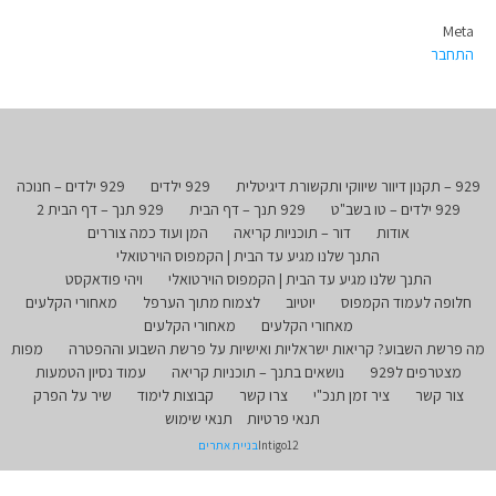
Meta
התחבר
929 – תקנון דיוור שיווקי ותקשורת דיגיטלית
929 ילדים
929 ילדים – חנוכה
929 ילדים – טו בשב"ט
929 תנך – דף הבית
929 תנך – דף הבית 2
אודות
דור – תוכניות קריאה
המן ועוד כמה צוררים
התנך שלנו מגיע עד הבית | הקמפוס הוירטואלי
התנך שלנו מגיע עד הבית | הקמפוס הוירטואלי
ויהי פודאקסט
חלופה לעמוד הקמפוס
יוטיוב
לצמוח מתוך הערפל
מאחורי הקלעים
מאחורי הקלעים
מאחורי הקלעים
מה פרשת השבוע? קריאות ישראליות ואישיות על פרשת השבוע וההפטרה
מפות
מצטרפים ל929
נושאים בתנך – תוכניות קריאה
עמוד נסיון הטמעות
צור קשר
ציר זמן תנכ"י
צרו קשר
קבוצות לימוד
שיר על הפרק
תנאי פרטיות
תנאי שימוש
Intigo12
בניית אתרים