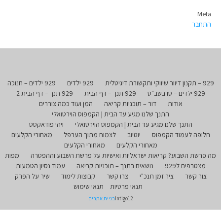
Meta
התחבר
929 – תקנון דיוור שיווקי ותקשורת דיגיטלית
929 ילדים
929 ילדים – חנוכה
929 ילדים – טו בשב"ט
929 תנך – דף הבית
929 תנך – דף הבית 2
אודות
דור – תוכניות קריאה
המן ועוד כמה צוררים
התנך שלנו מגיע עד הבית | הקמפוס הוירטואלי
התנך שלנו מגיע עד הבית | הקמפוס הוירטואלי
ויהי פודאקסט
חלופה לעמוד הקמפוס
יוטיוב
לצמוח מתוך הערפל
מאחורי הקלעים
מאחורי הקלעים
מאחורי הקלעים
מה פרשת השבוע? קריאות ישראליות ואישיות על פרשת השבוע וההפטרה
מפות
מצטרפים ל929
נושאים בתנך – תוכניות קריאה
עמוד נסיון הטמעות
צור קשר
ציר זמן תנכ"י
צרו קשר
קבוצות לימוד
שיר על הפרק
תנאי פרטיות
תנאי שימוש
Intigo12
בניית אתרים