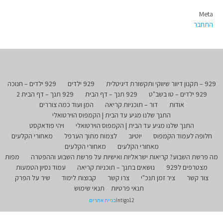
Meta
התחבר
929 – תקנון דיוור שיווקי ותקשורת דיגיטלית
929 ילדים
929 ילדים – חנוכה
929 ילדים – טו בשב"ט
929 תנך – דף הבית
929 תנך – דף הבית 2
אודות
דור – תוכניות קריאה
המן ועוד כמה צוררים
התנך שלנו מגיע עד הבית | הקמפוס הוירטואלי
התנך שלנו מגיע עד הבית | הקמפוס הוירטואלי
ויהי פודאקסט
חלופה לעמוד הקמפוס
יוטיוב
לצמוח מתוך הערפל
מאחורי הקלעים
מאחורי הקלעים
מאחורי הקלעים
מה פרשת השבוע? קריאות ישראליות ואישיות על פרשת השבוע וההפטרה
מפות
מצטרפים ל929
נושאים בתנך – תוכניות קריאה
עמוד נסיון הטמעות
צור קשר
ציר זמן תנכ"י
צרו קשר
קבוצות לימוד
שיר על הפרק
תנאי פרטיות
תנאי שימוש
Intigo12
בניית אתרים