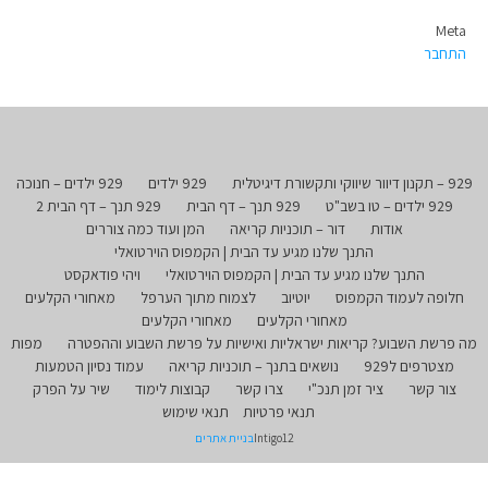
Meta
התחבר
929 – תקנון דיוור שיווקי ותקשורת דיגיטלית
929 ילדים
929 ילדים – חנוכה
929 ילדים – טו בשב"ט
929 תנך – דף הבית
929 תנך – דף הבית 2
אודות
דור – תוכניות קריאה
המן ועוד כמה צוררים
התנך שלנו מגיע עד הבית | הקמפוס הוירטואלי
התנך שלנו מגיע עד הבית | הקמפוס הוירטואלי
ויהי פודאקסט
חלופה לעמוד הקמפוס
יוטיוב
לצמוח מתוך הערפל
מאחורי הקלעים
מאחורי הקלעים
מאחורי הקלעים
מה פרשת השבוע? קריאות ישראליות ואישיות על פרשת השבוע וההפטרה
מפות
מצטרפים ל929
נושאים בתנך – תוכניות קריאה
עמוד נסיון הטמעות
צור קשר
ציר זמן תנכ"י
צרו קשר
קבוצות לימוד
שיר על הפרק
תנאי פרטיות
תנאי שימוש
Intigo12
בניית אתרים